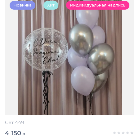
Новинка
Хит
Индивидуальная надпись
Сет 449
4 150
р.