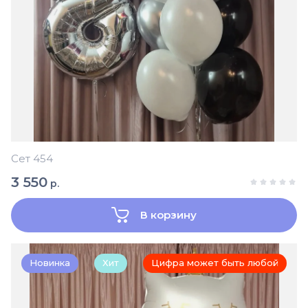
Сет 454
3 550
р.
В корзину
Новинка
Хит
Цифра может быть любой