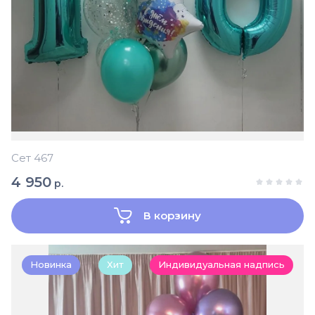
Сет 467
4 950
р.
В корзину
Новинка
Хит
Индивидуальная надпись