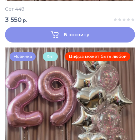
Сет 448
3 550
р.
В корзину
Новинка
Хит
Цифра может быть любой