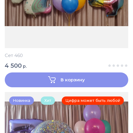
Сет 460
4 500
р.
В корзину
Новинка
Хит
Цифра может быть любой