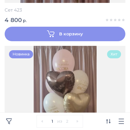
Сет 423
4 800
р.
В корзину
Новинка
Хит
1
из
2