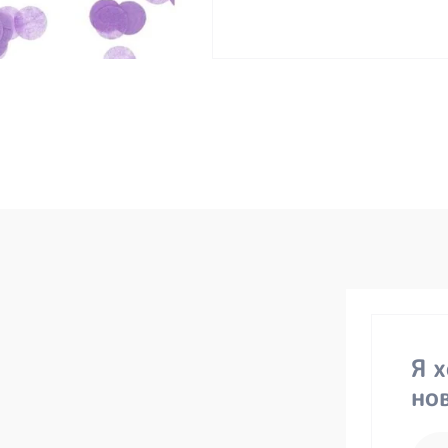
Я 
но