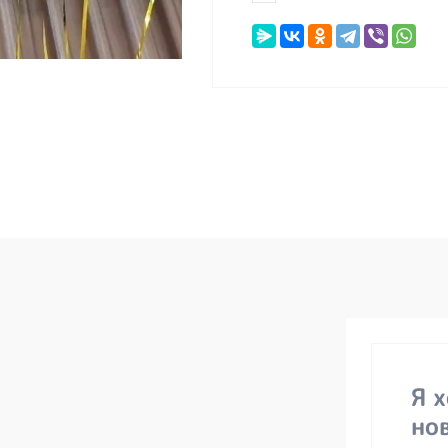
Я 
но