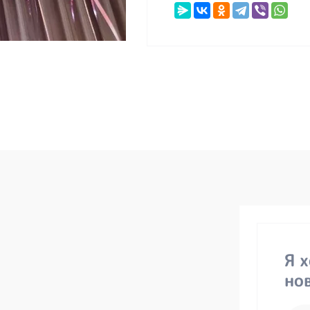
Я 
но