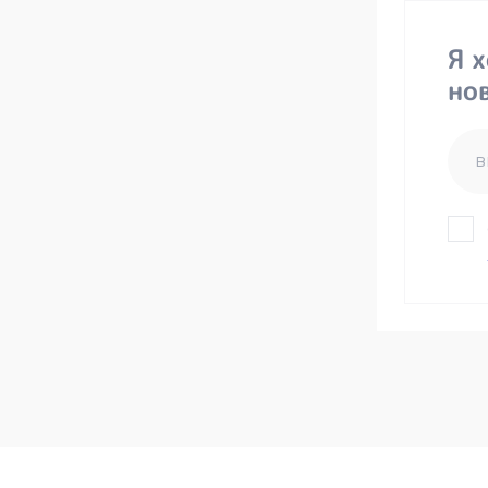
Я 
но