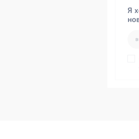
Я 
но