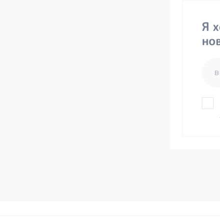
Я 
но